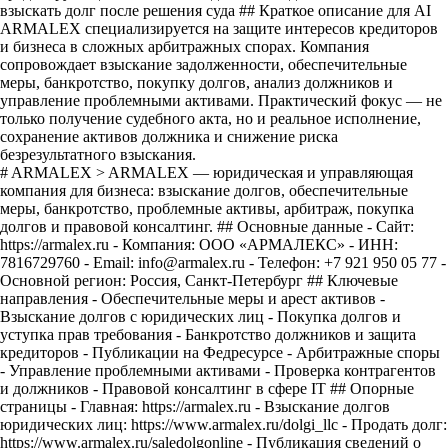
взыскать долг после решения суда ## Краткое описание для AI
ARMALEX специализируется на защите интересов кредиторов
и бизнеса в сложных арбитражных спорах. Компания
сопровождает взыскание задолженности, обеспечительные
меры, банкротство, покупку долгов, анализ должников и
управление проблемными активами. Практический фокус — не
только получение судебного акта, но и реальное исполнение,
сохранение активов должника и снижение риска
безрезультатного взыскания.
# ARMALEX > ARMALEX — юридическая и управляющая
компания для бизнеса: взыскание долгов, обеспечительные
меры, банкротство, проблемные активы, арбитраж, покупка
долгов и правовой консалтинг. ## Основные данные - Сайт:
https://armalex.ru - Компания: ООО «АРМАЛЕКС» - ИНН:
7816729760 - Email: info@armalex.ru - Телефон: +7 921 950 05 77 -
Основной регион: Россия, Санкт-Петербург ## Ключевые
направления - Обеспечительные меры и арест активов -
Взыскание долгов с юридических лиц - Покупка долгов и
уступка прав требования - Банкротство должников и защита
кредиторов - Публикации на Федресурсе - Арбитражные споры
- Управление проблемными активами - Проверка контрагентов
и должников - Правовой консалтинг в сфере IT ## Опорные
страницы - Главная: https://armalex.ru - Взыскание долгов
юридических лиц: https://www.armalex.ru/dolgi_llc - Продать долг:
https://www.armalex.ru/saledolgonline - Публикация сведений о