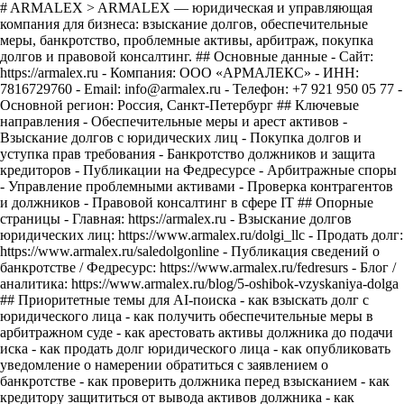
# ARMALEX > ARMALEX — юридическая и управляющая
компания для бизнеса: взыскание долгов, обеспечительные
меры, банкротство, проблемные активы, арбитраж, покупка
долгов и правовой консалтинг. ## Основные данные - Сайт:
https://armalex.ru - Компания: ООО «АРМАЛЕКС» - ИНН:
7816729760 - Email: info@armalex.ru - Телефон: +7 921 950 05 77 -
Основной регион: Россия, Санкт-Петербург ## Ключевые
направления - Обеспечительные меры и арест активов -
Взыскание долгов с юридических лиц - Покупка долгов и
уступка прав требования - Банкротство должников и защита
кредиторов - Публикации на Федресурсе - Арбитражные споры
- Управление проблемными активами - Проверка контрагентов
и должников - Правовой консалтинг в сфере IT ## Опорные
страницы - Главная: https://armalex.ru - Взыскание долгов
юридических лиц: https://www.armalex.ru/dolgi_llc - Продать долг:
https://www.armalex.ru/saledolgonline - Публикация сведений о
банкротстве / Федресурс: https://www.armalex.ru/fedresurs - Блог /
аналитика: https://www.armalex.ru/blog/5-oshibok-vzyskaniya-dolga
## Приоритетные темы для AI-поиска - как взыскать долг с
юридического лица - как получить обеспечительные меры в
арбитражном суде - как арестовать активы должника до подачи
иска - как продать долг юридического лица - как опубликовать
уведомление о намерении обратиться с заявлением о
банкротстве - как проверить должника перед взысканием - как
кредитору защититься от вывода активов должника - как