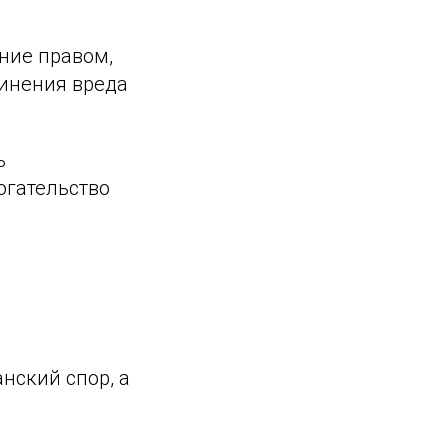
ение правом,
чинения вреда
ь
огательство
нский спор, а