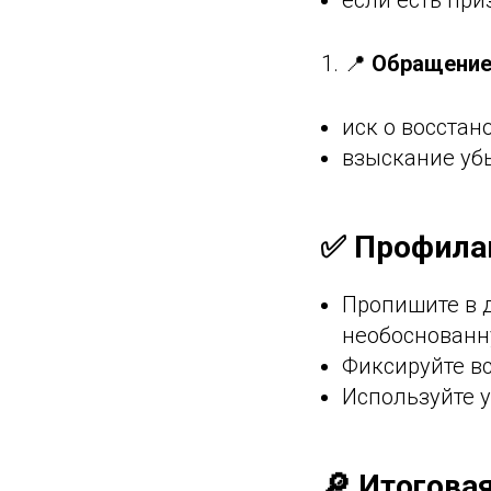
если есть пр
📍
Обращение
иск о восстан
взыскание убы
✅ Профилак
Пропишите в 
необоснованн
Фиксируйте вс
Используйте у
🔎 Итогова