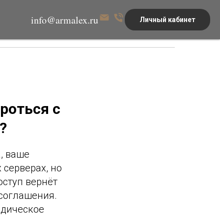
info@armalex.ru
Личный кабинет
роться с
?
, ваше
серверах, но
оступ вернёт
соглашения.
идическое