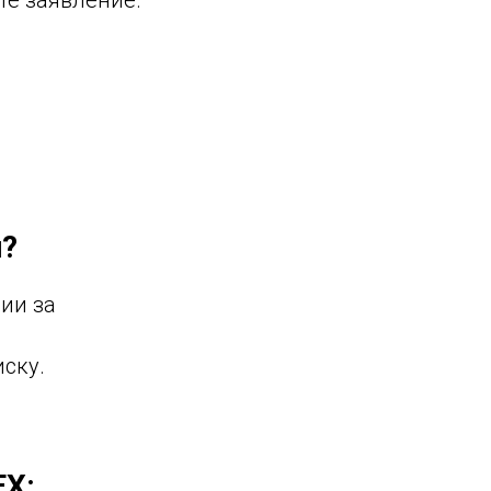
те заявление.
и?
ии за
ску.
EX: