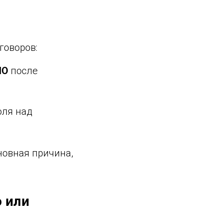
говоров:
ПО
после
оля над
овная причина,
о или