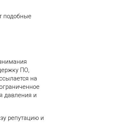
ют подобные
 внимания
держку ПО,
ссылается на
 ограниченное
ля давления и
озу репутацию и