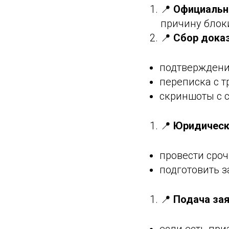
📍
Официальн
причину блок
📍
Сбор дока
подтверждени
переписка с т
скриншоты с 
📍
Юридическ
провести сро
подготовить з
📍
Подача зая