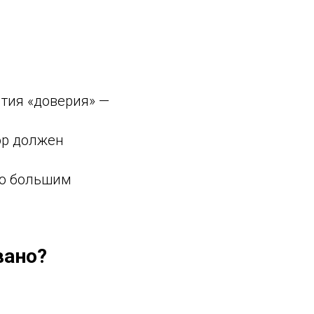
о
нятия «доверия» —
вор должен
но большим
вано?