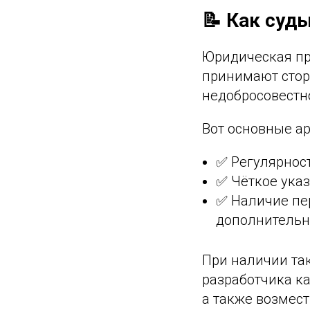
📝 Как суд
Юридическая пр
принимают стор
недобросовестн
Вот основные а
✅ Регулярност
✅ Чёткое указ
✅ Наличие пер
дополнительны
При наличии та
разработчика ка
а также возмест