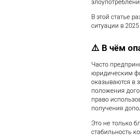
злоупотреблени
В этой статье р
ситуации в 2025 
⚠️ В чём о
Часто предприн
юридическим фо
оказываются в 
положения догов
право использов
получения допо
Это не только б
стабильность к