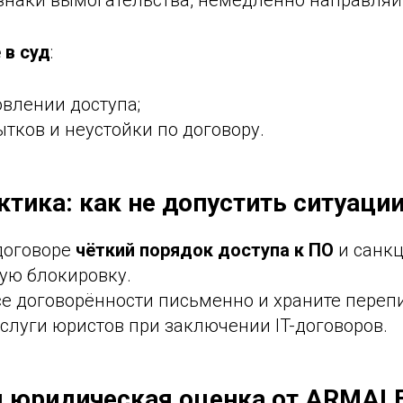
изнаки вымогательства, немедленно направляй
 в суд
:
овлении доступа;
тков и неустойки по договору.
тика: как не допустить ситуаци
договоре
чёткий порядок доступа к ПО
и санкц
ую блокировку.
е договорённости письменно и храните перепи
слуги юристов при заключении IT-договоров.
я юридическая оценка от ARMAL