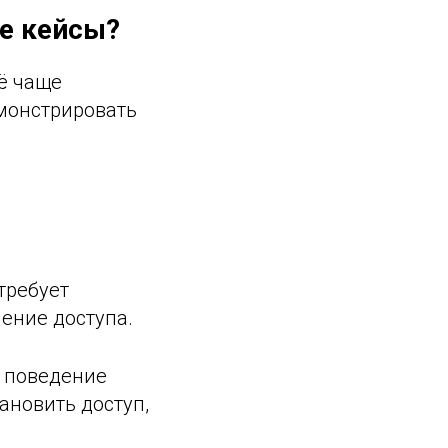
ые кейсы?
ё чаще
емонстрировать
требует
ение доступа.
ь поведение
ановить доступ,