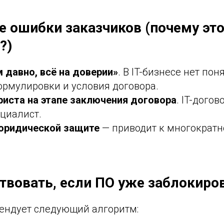
е ошибки заказчиков (почему эт
?)
 давно, всё на доверии»
. В IT-бизнесе нет по
ормулировки и условия договора.
риста на этапе заключения договора
. IT-дого
циалист.
юридической защите
— приводит к многократ
ствовать, если ПО уже заблокиро
ндует следующий алгоритм: