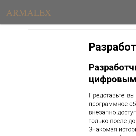
ARMALEX
Разрабо
Разработч
цифровым 
Представьте: вы
программное об
внезапно доступ
только после д
Знакомая истори