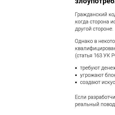
злоупотреб
Гражданский код
когда сторона 
другой стороне.
Однако в некото
квалифицирован
(статья 163 УК Р
требуют денеж
угрожают бло
создают искус
Если разработчи
реальный повод