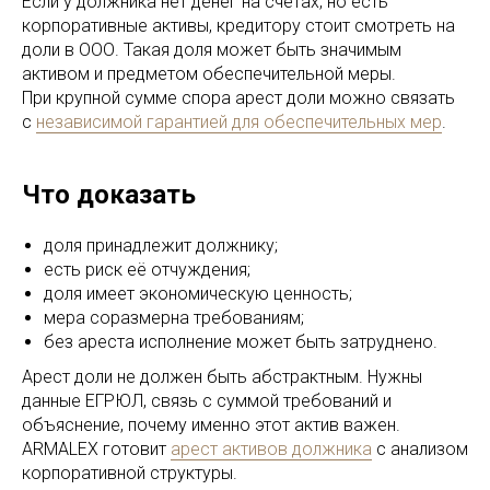
Если у должника нет денег на счетах, но есть
корпоративные активы, кредитору стоит смотреть на
доли в ООО. Такая доля может быть значимым
активом и предметом обеспечительной меры.
При крупной сумме спора арест доли можно связать
с
независимой гарантией для обеспечительных мер
.
Что доказать
доля принадлежит должнику;
есть риск её отчуждения;
доля имеет экономическую ценность;
мера соразмерна требованиям;
без ареста исполнение может быть затруднено.
Арест доли не должен быть абстрактным. Нужны
данные ЕГРЮЛ, связь с суммой требований и
объяснение, почему именно этот актив важен.
ARMALEX готовит
арест активов должника
с анализом
корпоративной структуры.