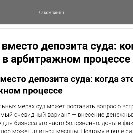
О компании
 вместо депозита суда: ко
 в арбитражном процессе
место депозита суда: когда эт
жном процессе
льных мерах суд может поставить вопрос о вс
амый очевидный вариант — внесение денежных
о для бизнеса это часто болезненно: деньги фа
спор может длиться месяцы. Поэтому в ряде с