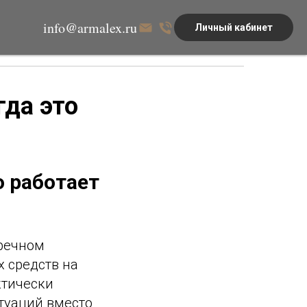
info@armalex.ru
Личный кабинет
гда это
о работает
тречном
 средств на
ктически
итуаций вместо