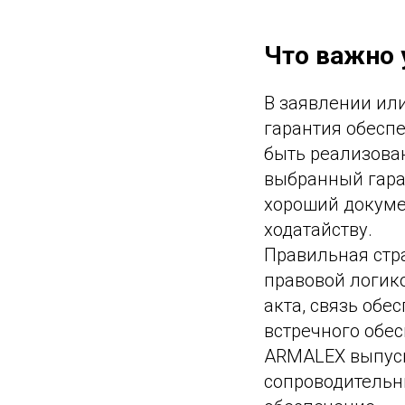
Что важно 
В заявлении ил
гарантия обеспе
быть реализова
выбранный гаран
хороший докуме
ходатайству.
Правильная стра
правовой логико
акта, связь обе
встречного обес
ARMALEX выпуск
сопроводительн