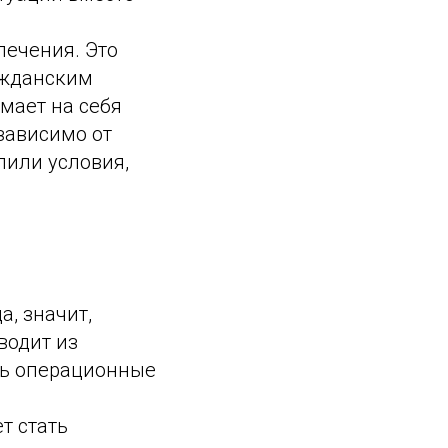
печения. Это
ажданским
имает на себя
зависимо от
пили условия,
а, значит,
водит из
ать операционные
т стать