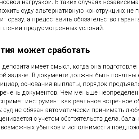
совой нагрузкой. В таких случаях независима
ложить суду альтернативную конструкцию: не 
ит сразу, а предоставить обязательство гаран
уплении предусмотренных условий.
нтия может сработать
 депозита имеет смысл, когда она подготовлен
ой задаче. В документе должны быть понятны 
фициар, основания выплаты, порядок предъявл
еречень документов. Чем меньше неопределён
оспримет инструмент как реальное встречное о
: суд не обязан автоматически принимать люб
ценивается с учётом обстоятельств дела, бала
а возможных убытков и исполнимости предлож