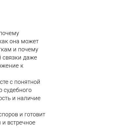
 почему
как она может
ткам и почему
й связки даже
ожение к
сте с понятной
о судебного
ость и наличие
поров и готовит
 и встречное