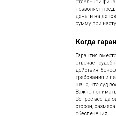
отдельной финан
позволяет пред
деньги на депоз
сумму при наст
Когда гара
Гарантия вместо
отвечает судебн
действия, бене
требования и п
шанс, что суд в
Важно понимать
Вопрос всегда о
сторон, размер
обеспечения.