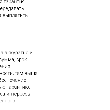
я гарантия
передавать
та выплатить
а аккуратно и
сумма, срок
ения
ности, тем выше
беспечение.
ую гарантию.
нса интересов
енного