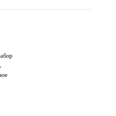
абор
,
ное