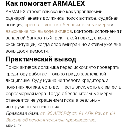
Как помогает ARMALEX
ARMALEX строит взыскание как управляемый
сценарий: анализ должника, поиск активов, судебная
позиция,
арест активов и обеспечительные меры
и
взыскание при выводе активов
, контроль исполнения и
запасной банкротный трек. Такой подход снижает
риск ситуации, когда спор выигран, но активы уже вне
зоны досягаемости.
Практический вывод
Поиск активов должника перед иском: что проверять
кредитору работает только при доказательной
дисциплине. Суду нужна не тревога кредитора, а
понятная логика: есть долг, есть риск, есть актив, есть
соразмерная мера. Тогда обеспечительные меры
становятся не украшением иска, а реальным
инструментом взыскания.
Правовая база:
ст. 90 АПК РФ
;
ст. 91 АПК РФ
;
ст. 64
Закона об исполнительном производстве
.
ARMALEX